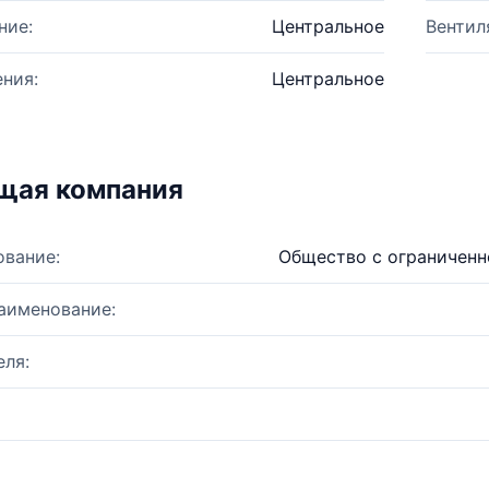
ние:
Центральное
Вентил
ния:
Центральное
щая компания
ование:
Общество с ограниченн
аименование:
ля: