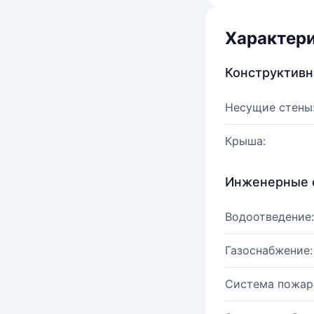
Характер
Конструктив
Несущие стены
Крыша:
Инженерные 
Водоотведение:
Газоснабжение:
Система пожар