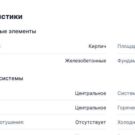
истики
ные элементы
:
Кирпич
Площад
Железобетонные
Фундам
системы
Центральное
Систем
Центральное
Горяче
отушения:
Отсутствует
Холодн