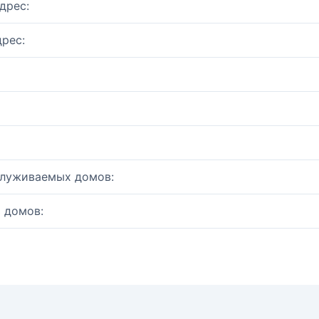
дрес:
рес:
служиваемых домов:
 домов: