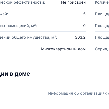
ческой эффективности:
Не присвоен
Количе
жей:
5
Площад
ых помещений, м²:
0
Площад
ений общего имущества, м²:
303.2
Площад
Многоквартирный дом
Серия,
ии в доме
Информация об организациях 