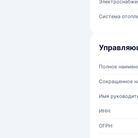
Электроснабже
Система отопле
Управляю
Полное наимен
Сокращенное н
Имя руководите
ИНН:
ОГРН: