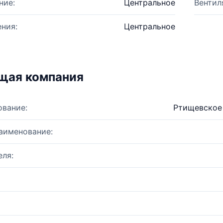
ние:
Центральное
Вентил
ния:
Центральное
щая компания
ование:
Ртищевское
аименование:
ля: