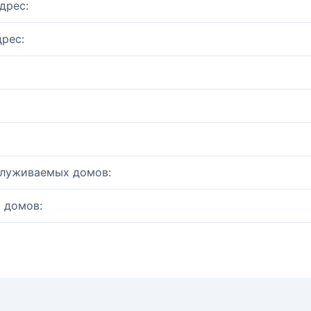
дрес:
рес:
служиваемых домов:
 домов: