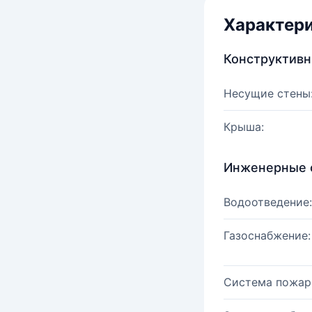
Характер
Конструктив
Несущие стены
Крыша:
Инженерные 
Водоотведение:
Газоснабжение:
Система пожар