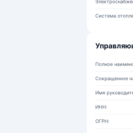
Электроснабже
Система отопле
Управляю
Полное наимен
Сокращенное н
Имя руководите
ИНН:
ОГРН: