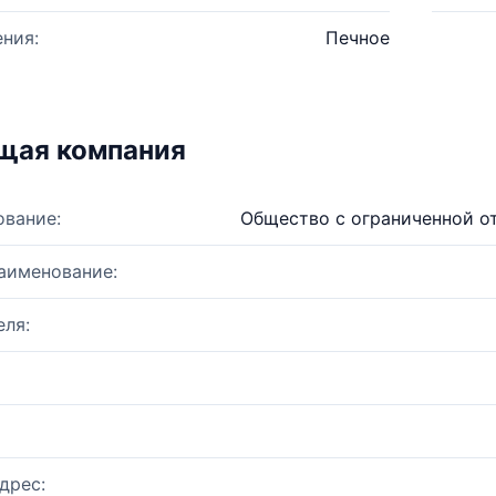
ния:
Печное
щая компания
ование:
Общество с ограниченной о
аименование:
ля:
дрес: