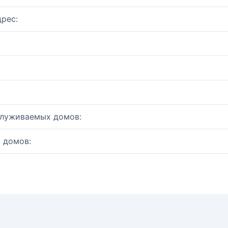
рес:
служиваемых домов:
 домов: