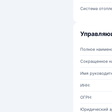
Система отопле
Управляю
Полное наимен
Сокращенное н
Имя руководите
ИНН:
ОГРН:
Юридический а