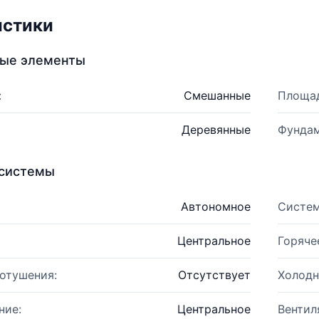
истики
ные элементы
:
Смешанные
Площад
Деревянные
Фундам
системы
Автономное
Систем
Центральное
Горяче
отушения:
Отсутствует
Холодн
ние:
Центральное
Вентил