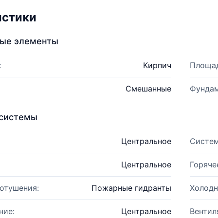
истики
ные элементы
:
Кирпич
Площад
Смешанные
Фундам
системы
Центральное
Систем
Центральное
Горяче
отушения:
Пожарные гидранты
Холодн
ние:
Центральное
Вентил