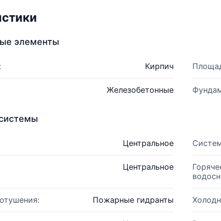
истики
ные элементы
:
Кирпич
Площад
Железобетонные
Фундам
системы
Центральное
Систем
Центральное
Горяче
водосн
отушения:
Пожарные гидранты
Холодн