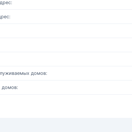
дрес:
рес:
служиваемых домов:
 домов: