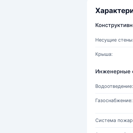
Характер
Конструктив
Несущие стены
Крыша:
Инженерные 
Водоотведение:
Газоснабжение:
Система пожар