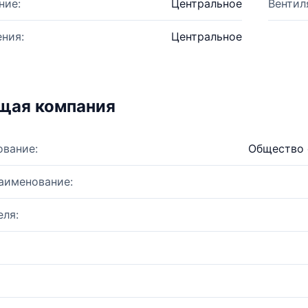
ние:
Центральное
Вентил
ния:
Центральное
щая компания
ование:
Общество 
аименование:
ля: