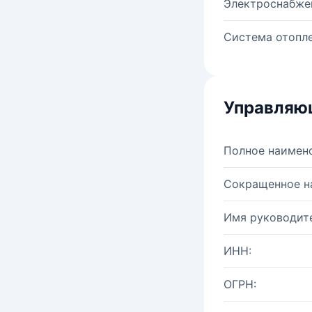
Электроснабже
Система отопле
Управляю
Полное наимен
Сокращенное н
Имя руководите
ИНН:
ОГРН: