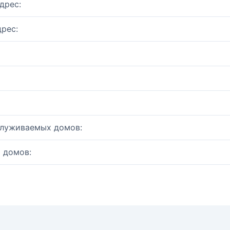
дрес:
рес:
служиваемых домов:
 домов: