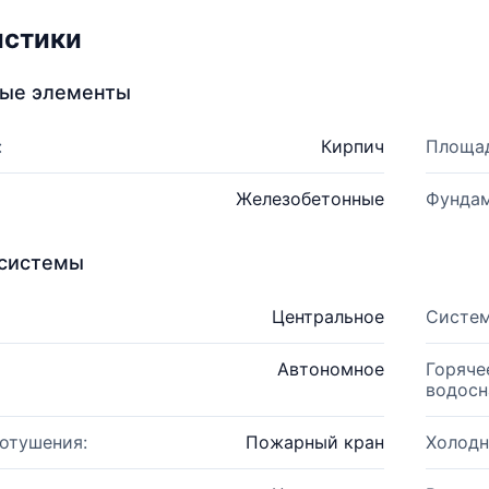
истики
ные элементы
:
Кирпич
Площад
Железобетонные
Фундам
системы
Центральное
Систем
Автономное
Горяче
водосн
отушения:
Пожарный кран
Холодн