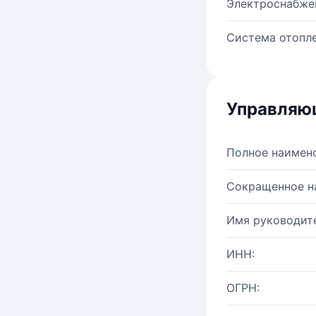
Электроснабже
Система отопле
Управляю
Полное наимен
Сокращенное н
Имя руководите
ИНН:
ОГРН: