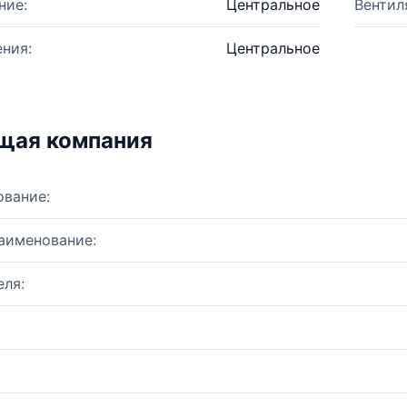
ние:
Центральное
Вентил
ния:
Центральное
щая компания
ование:
аименование:
ля: