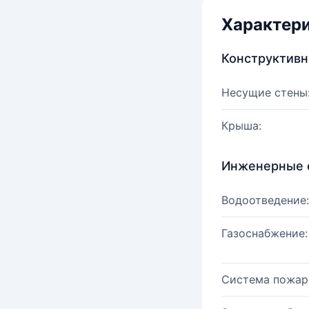
Характер
Конструктив
Несущие стены
Крыша:
Инженерные 
Водоотведение:
Газоснабжение:
Система пожар