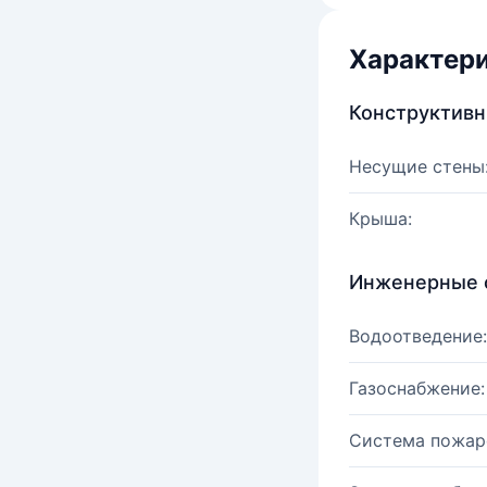
Характер
Конструктив
Несущие стены
Крыша:
Инженерные 
Водоотведение:
Газоснабжение:
Система пожар