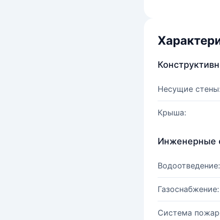
Характер
Конструктив
Несущие стены
Крыша:
Инженерные 
Водоотведение:
Газоснабжение:
Система пожар