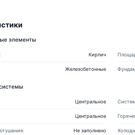
истики
ные элементы
:
Кирпич
Площад
Железобетонные
Фундам
системы
Центральное
Систем
Центральное
Горяче
отушения:
Не заполнено
Холодн