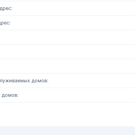
дрес:
рес:
служиваемых домов:
 домов: