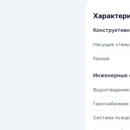
Характер
Конструктив
Несущие стены
Крыша:
Инженерные 
Водоотведение:
Газоснабжение:
Система пожар