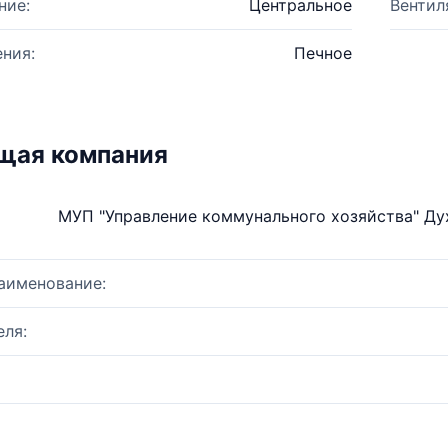
ние:
Центральное
Вентил
ния:
Печное
щая компания
МУП "Управление коммунального хозяйства" Д
аименование:
ля: