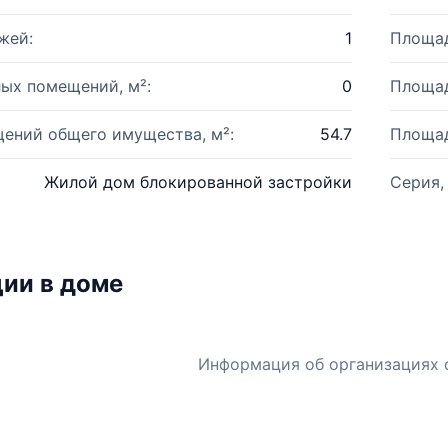
жей:
1
Площад
ых помещений, м²:
0
Площад
ений общего имущества, м²:
54.7
Площад
Жилой дом блокированной застройки
Серия,
ии в доме
Информация об организациях 