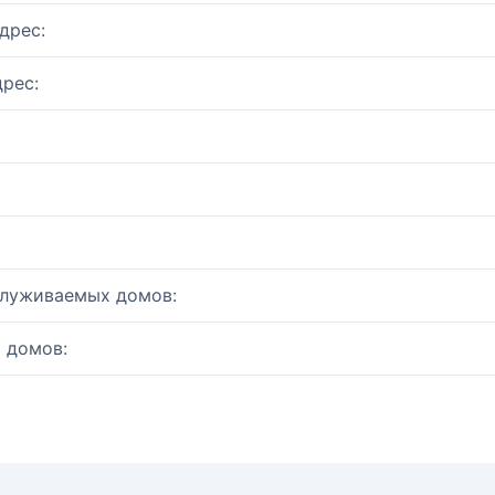
дрес:
рес:
служиваемых домов:
 домов: