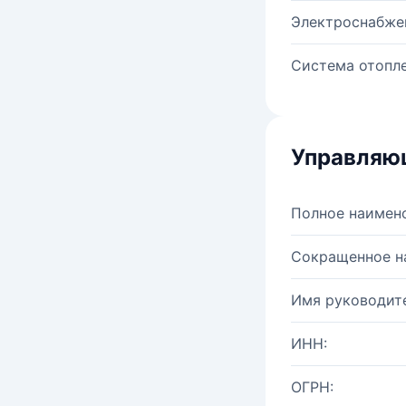
Электроснабже
Система отопле
Управляю
Полное наимен
Сокращенное н
Имя руководите
ИНН:
ОГРН: