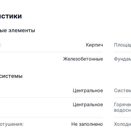
истики
ные элементы
:
Кирпич
Площад
Железобетонные
Фундам
системы
Центральное
Систем
Центральное
Горяче
водосн
отушения:
Не заполнено
Холодн