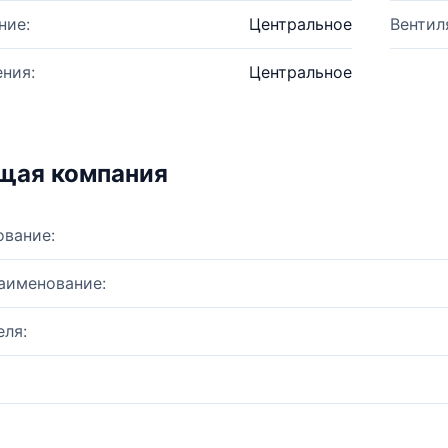
ние:
Центральное
Вентил
ния:
Центральное
щая компания
ование:
аименование:
ля: