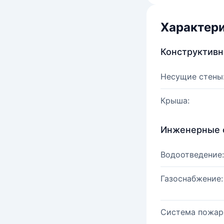
Характер
Конструктив
Несущие стены
Крыша:
Инженерные 
Водоотведение:
Газоснабжение:
Система пожар