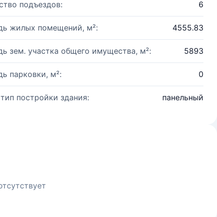
ство подъездов:
6
ь жилых помещений, м²:
4555.83
ь зем. участка общего имущества, м²:
5893
ь парковки, м²:
0
 тип постройки здания:
панельный
отсутствует