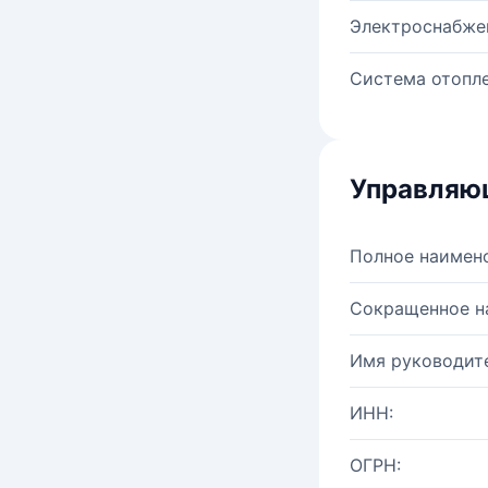
Электроснабже
Система отопле
Управляю
Полное наимен
Сокращенное н
Имя руководите
ИНН:
ОГРН: