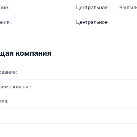
ние:
Центральное
Вентил
ния:
Центральное
щая компания
ование:
аименование:
ля: