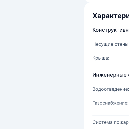
Характер
Конструктив
Несущие стены
Крыша:
Инженерные 
Водоотведение:
Газоснабжение:
Система пожар