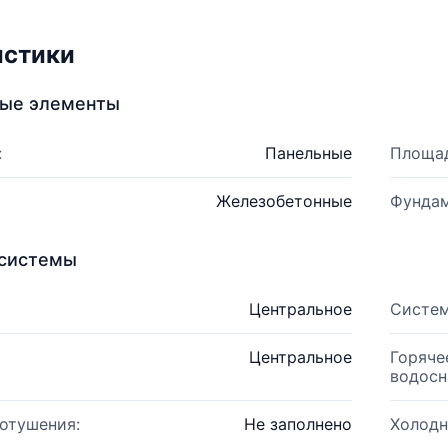
истики
ные элементы
:
Панельные
Площад
Железобетонные
Фундам
системы
Центральное
Систем
Центральное
Горяче
водосн
отушения:
Не заполнено
Холодн