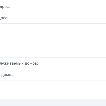
дрес:
рес:
служиваемых домов:
 домов: