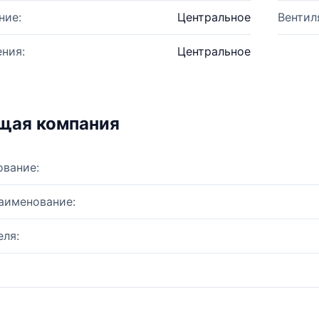
ние:
Центральное
Вентил
ния:
Центральное
щая компания
ование:
аименование:
ля: