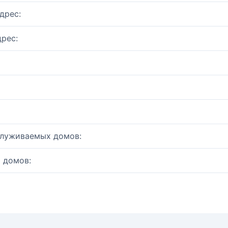
дрес:
рес:
служиваемых домов:
 домов: