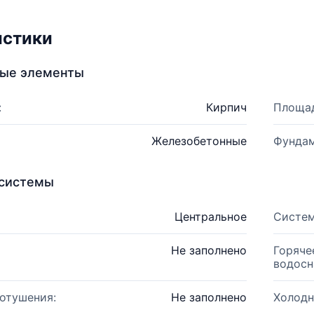
истики
ные элементы
:
Кирпич
Площад
Железобетонные
Фундам
системы
Центральное
Систем
Не заполнено
Горяче
водосн
отушения:
Не заполнено
Холодн