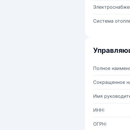
Электроснабже
Система отопле
Управляю
Полное наимен
Сокращенное н
Имя руководите
ИНН:
ОГРН: