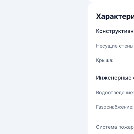
Характер
Конструктив
Несущие стены
Крыша:
Инженерные 
Водоотведение:
Газоснабжение:
Система пожар