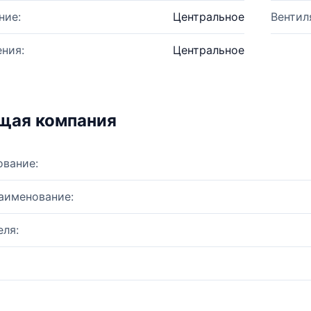
ние:
Центральное
Вентил
ния:
Центральное
щая компания
ование:
аименование:
ля: