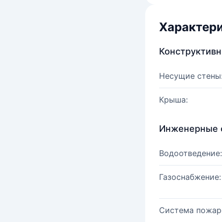
Характер
Конструктив
Несущие стены
Крыша:
Инженерные 
Водоотведение:
Газоснабжение:
Система пожар