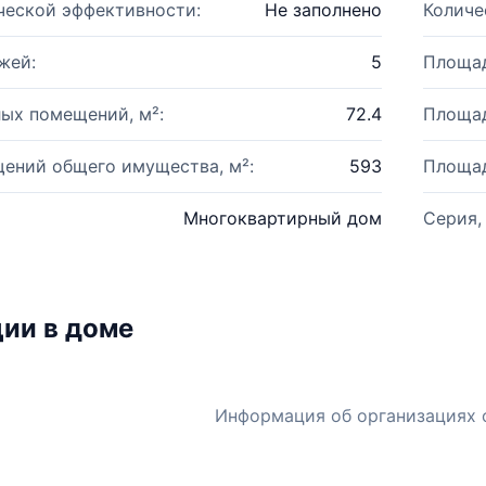
ческой эффективности:
Не заполнено
Количе
жей:
5
Площад
ых помещений, м²:
72.4
Площад
ений общего имущества, м²:
593
Площад
Многоквартирный дом
Серия,
ии в доме
Информация об организациях 