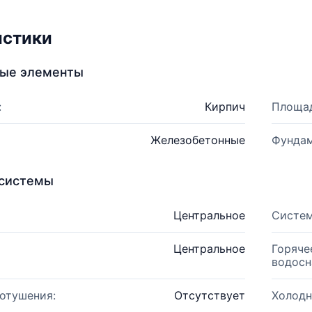
истики
ные элементы
:
Кирпич
Площад
Железобетонные
Фундам
системы
Центральное
Систем
Центральное
Горяче
водосн
отушения:
Отсутствует
Холодн