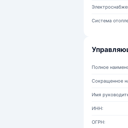
Электроснабже
Система отопле
Управляю
Полное наимен
Сокращенное н
Имя руководите
ИНН:
ОГРН: