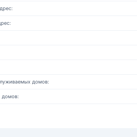
дрес:
рес:
служиваемых домов:
 домов: