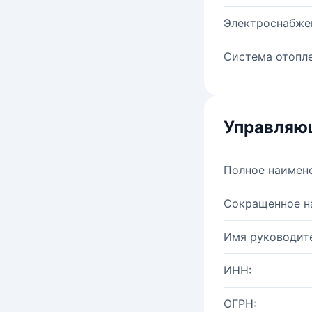
Электроснабже
Система отопле
Управляю
Полное наимен
Сокращенное н
Имя руководите
ИНН:
ОГРН: