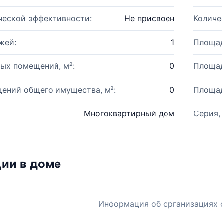
ческой эффективности:
Не присвоен
Количе
жей:
1
Площад
ых помещений, м²:
0
Площад
ений общего имущества, м²:
0
Площад
Многоквартирный дом
Серия,
ии в доме
Информация об организациях 