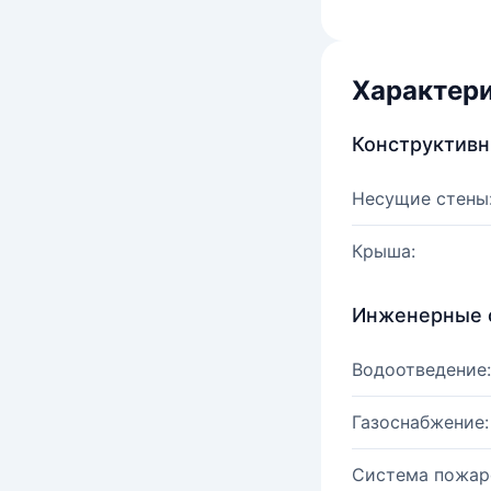
Характер
Конструктив
Несущие стены
Крыша:
Инженерные 
Водоотведение:
Газоснабжение:
Система пожар