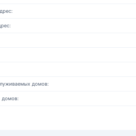
дрес:
рес:
служиваемых домов:
 домов: