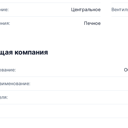
ние:
Центральное
Вентил
ния:
Печное
щая компания
ование:
О
аименование:
ля: