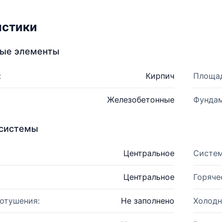
истики
ные элементы
:
Кирпич
Площад
Железобетонные
Фундам
системы
Центральное
Систем
Центральное
Горяче
отушения:
Не заполнено
Холодн