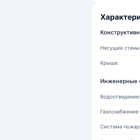
Характер
Конструктив
Несущие стены
Крыша:
Инженерные 
Водоотведение:
Газоснабжение:
Система пожар