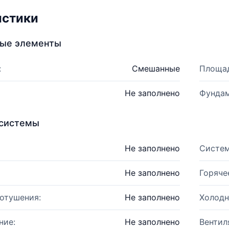
истики
ные элементы
:
Смешанные
Площад
Не заполнено
Фундам
системы
Не заполнено
Систем
Не заполнено
Горяче
отушения:
Не заполнено
Холодн
ние:
Не заполнено
Вентил