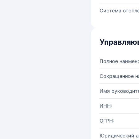
Система отопле
Управляю
Полное наимен
Сокращенное н
Имя руководите
ИНН:
ОГРН:
Юридический а