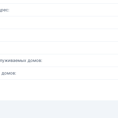
рес:
служиваемых домов:
 домов: