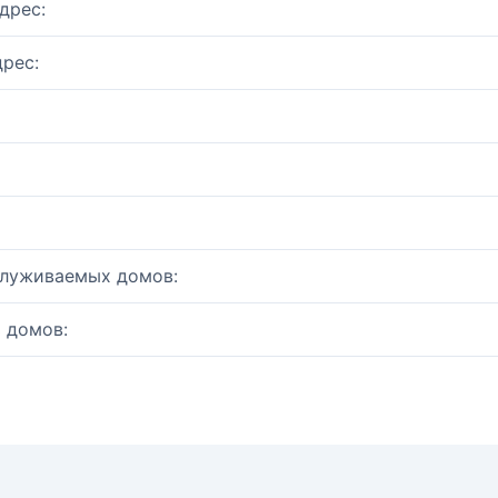
дрес:
рес:
служиваемых домов:
 домов: