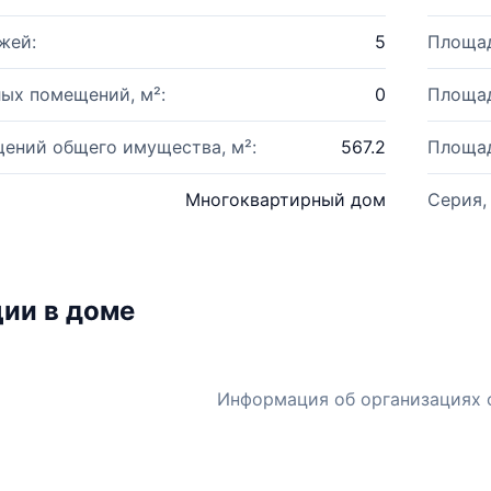
жей:
5
Площад
ых помещений, м²:
0
Площад
ений общего имущества, м²:
567.2
Площад
Многоквартирный дом
Серия,
ии в доме
Информация об организациях 