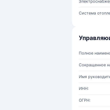
Электроснабже
Система отопле
Управляю
Полное наимен
Сокращенное н
Имя руководите
ИНН:
ОГРН: