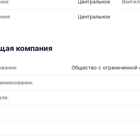
ние:
Центральное
Вентил
ния:
Центральное
щая компания
ование:
Общество с ограниченной 
аименование:
ля: