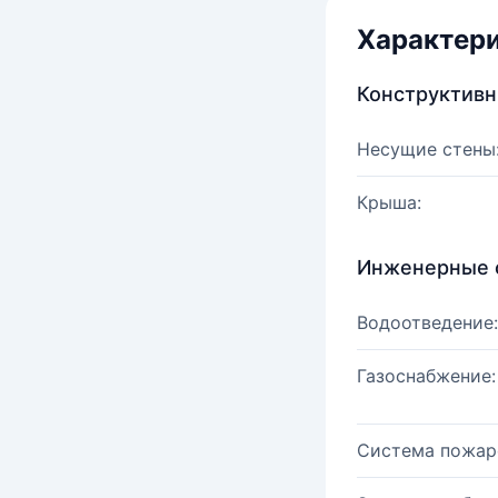
Характер
Конструктив
Несущие стены
Крыша:
Инженерные 
Водоотведение:
Газоснабжение:
Система пожар