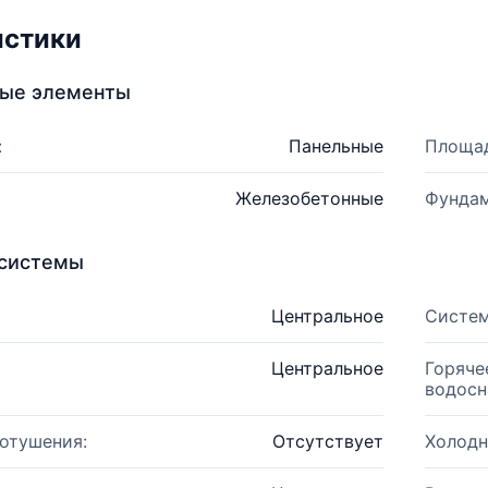
истики
ные элементы
:
Панельные
Площад
Железобетонные
Фундам
системы
Центральное
Систем
Центральное
Горяче
водосн
отушения:
Отсутствует
Холодн