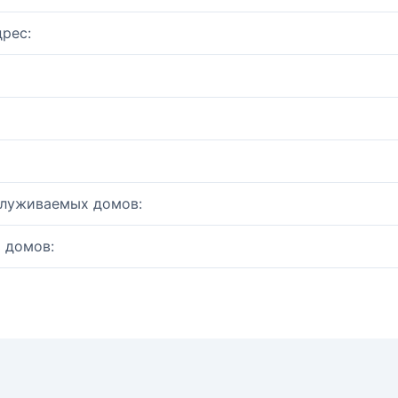
рес:
служиваемых домов:
 домов: