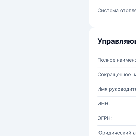
Система отопле
Управляю
Полное наимен
Сокращенное н
Имя руководите
ИНН:
ОГРН:
Юридический а