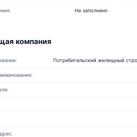
ния:
Не заполнено
щая компания
ование:
Потребительский жилищный строи
аименование:
ля:
дрес: