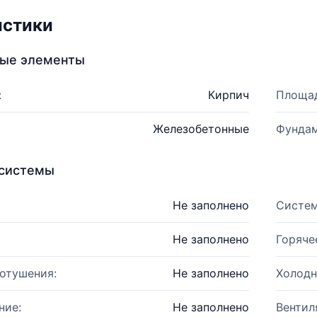
истики
ные элементы
:
Кирпич
Площад
Железобетонные
Фундам
системы
Не заполнено
Систем
Не заполнено
Горяче
отушения:
Не заполнено
Холодн
ние:
Не заполнено
Вентил