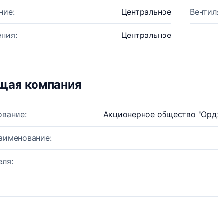
ние:
Центральное
Вентил
ния:
Центральное
щая компания
ование:
Акционерное общество "Орд
аименование:
ля: