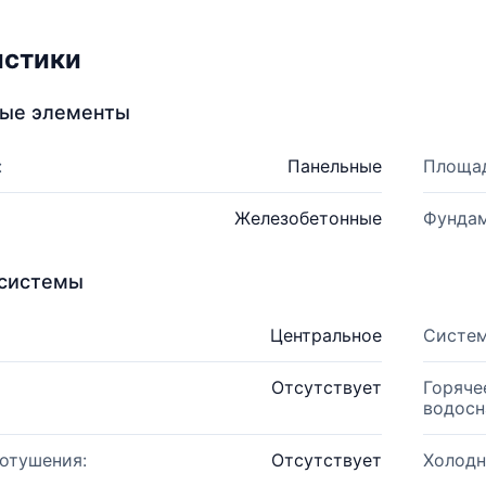
истики
ные элементы
:
Панельные
Площад
Железобетонные
Фундам
системы
Центральное
Систем
Отсутствует
Горяче
водосн
отушения:
Отсутствует
Холодн