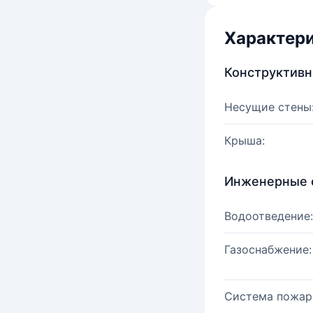
Характер
Конструктив
Несущие стены
Крыша:
Инженерные 
Водоотведение:
Газоснабжение:
Система пожар