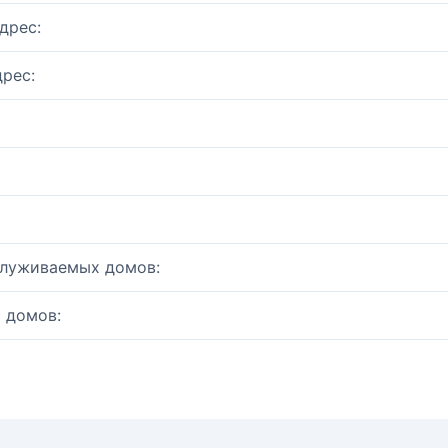
дрес:
рес:
служиваемых домов:
 домов: