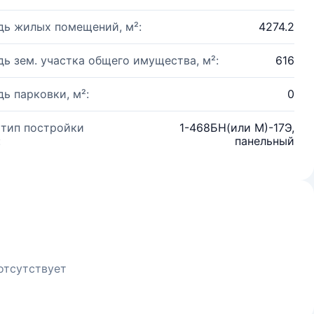
ь жилых помещений, м²:
4274.2
ь зем. участка общего имущества, м²:
616
ь парковки, м²:
0
 тип постройки
1-468БН(или М)-17Э,
:
панельный
отсутствует