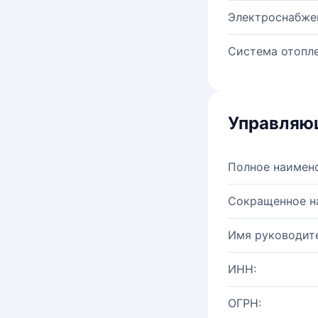
Электроснабже
Система отопле
Управляю
Полное наимен
Сокращенное н
Имя руководите
ИНН:
ОГРН: