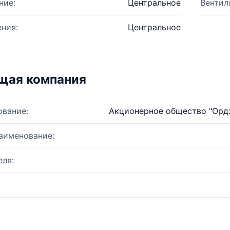
ние:
Центральное
Вентил
ния:
Центральное
щая компания
ование:
Акционерное общество "Орд
аименование:
ля: