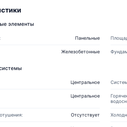
истики
ные элементы
:
Панельные
Площад
Железобетонные
Фундам
системы
Центральное
Систем
Центральное
Горяче
водосн
отушения:
Отсутствует
Холодн