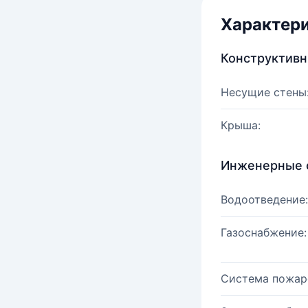
Характер
Конструктив
Несущие стены
Крыша:
Инженерные 
Водоотведение:
Газоснабжение:
Система пожар