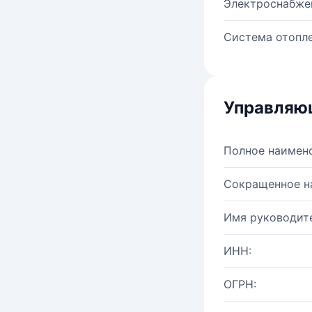
Электроснабже
Система отопле
Управляю
Полное наимен
Сокращенное н
Имя руководите
ИНН:
ОГРН: