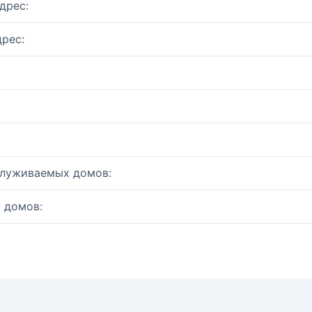
дрес:
рес:
служиваемых домов:
 домов: