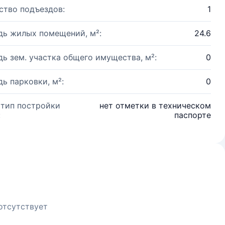
ство подъездов:
1
ь жилых помещений, м²:
24.6
ь зем. участка общего имущества, м²:
0
ь парковки, м²:
0
 тип постройки
нет отметки в техническом
:
паспорте
отсутствует