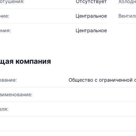
отушения:
Отсутствует
Холодн
ние:
Центральное
Вентил
ния:
Центральное
щая компания
ование:
Общество с ограниченной 
аименование:
ля: