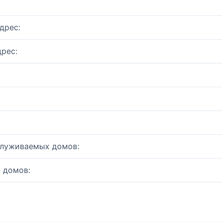
дрес:
рес:
служиваемых домов:
 домов: