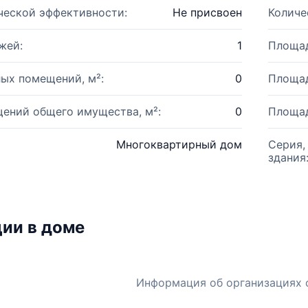
ческой эффективности:
Не присвоен
Количе
жей:
1
Площад
ых помещений, м²:
0
Площад
ений общего имущества, м²:
0
Площад
Многоквартирный дом
Серия,
здания
ии в доме
Информация об организациях 