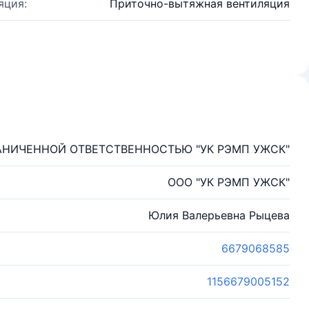
яция:
Приточно-вытяжная вентиляция
АНИЧЕННОЙ ОТВЕТСТВЕННОСТЬЮ "УК РЭМП УЖСК"
ООО "УК РЭМП УЖСК"
Юлия Валерьевна Рыцева
6679068585
1156679005152