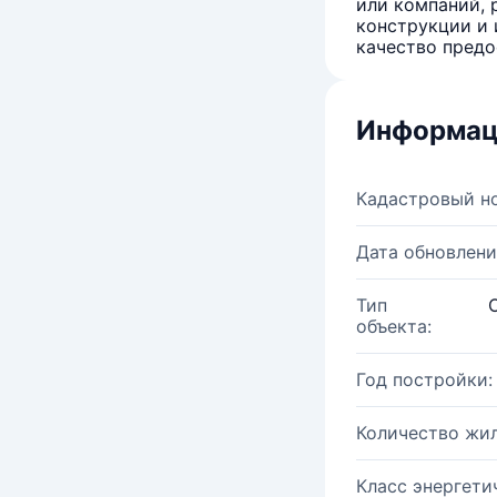
или компаний, 
конструкции и 
качество предо
Информац
Кадастровый н
Дата обновлени
Тип
объекта:
Год постройки:
Количество жи
Класс энергети