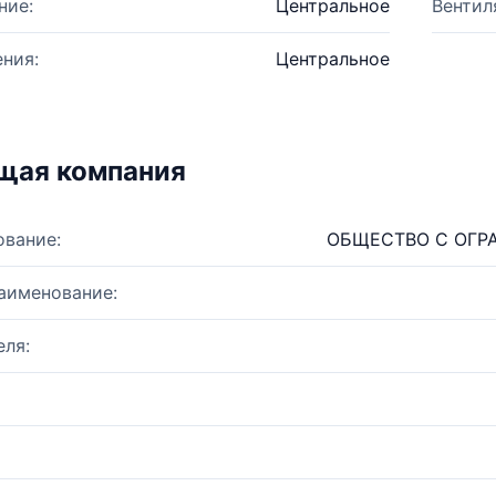
ние:
Центральное
Вентил
ния:
Центральное
щая компания
ование:
ОБЩЕСТВО С ОГР
аименование:
ля: