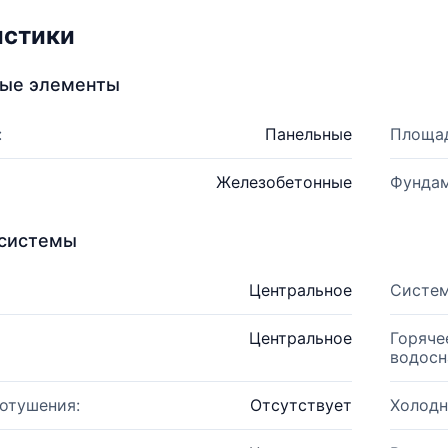
истики
ные элементы
:
Панельные
Площад
Железобетонные
Фундам
системы
Центральное
Систем
Центральное
Горяче
водосн
отушения:
Отсутствует
Холодн