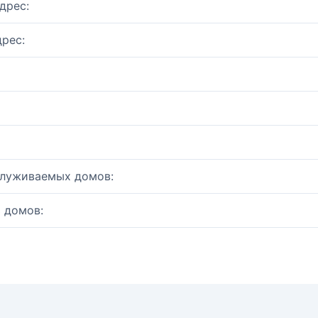
дрес:
рес:
служиваемых домов:
 домов: