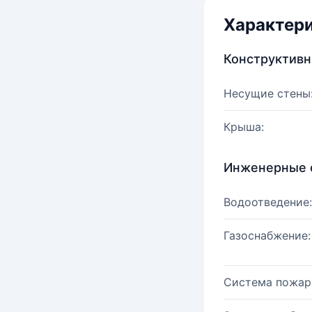
Характер
Конструктив
Несущие стены
Крыша:
Инженерные 
Водоотведение:
Газоснабжение:
Система пожар