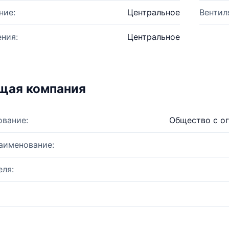
ние:
Центральное
Вентил
ния:
Центральное
щая компания
ование:
Общество с о
аименование:
ля: