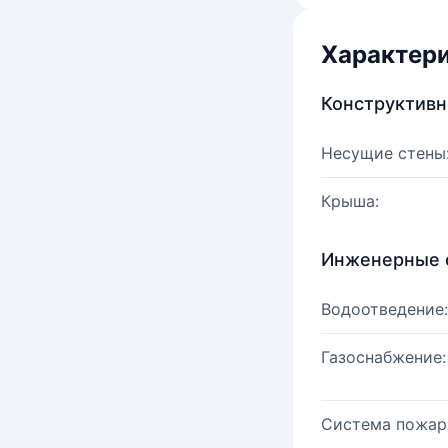
Характер
Конструктив
Несущие стены
Крыша:
Инженерные 
Водоотведение:
Газоснабжение:
Система пожар