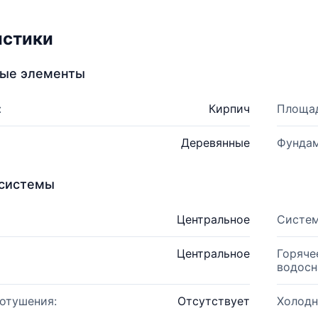
истики
ные элементы
:
Кирпич
Площад
Деревянные
Фундам
системы
Центральное
Систем
Центральное
Горяче
водосн
отушения:
Отсутствует
Холодн