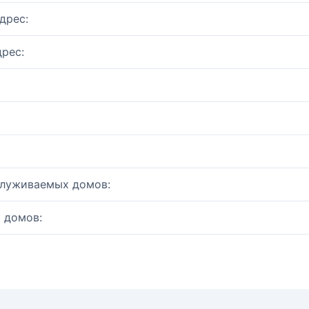
дрес:
рес:
служиваемых домов:
 домов: