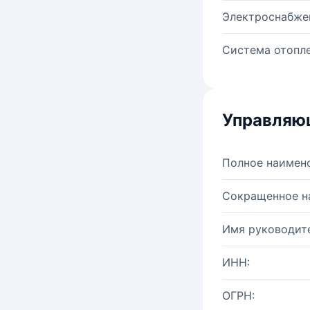
Электроснабже
Система отопле
Управляю
Полное наимен
Сокращенное н
Имя руководите
ИНН:
ОГРН: