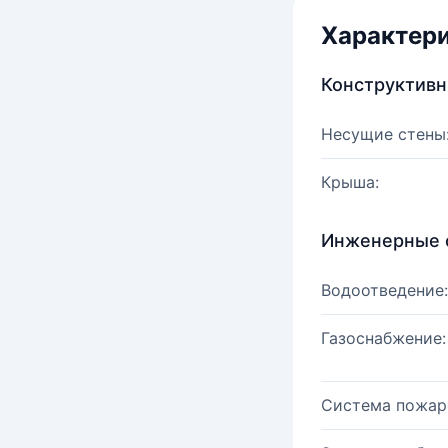
Характер
Конструктив
Несущие стены
Крыша:
Инженерные 
Водоотведение:
Газоснабжение:
Система пожар