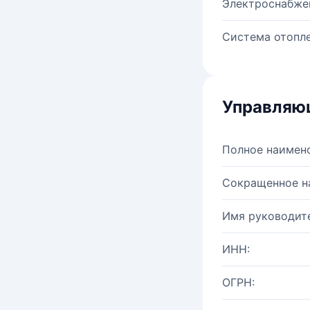
Электроснабже
Система отопле
Управляю
Полное наимен
Сокращенное н
Имя руководите
ИНН:
ОГРН: