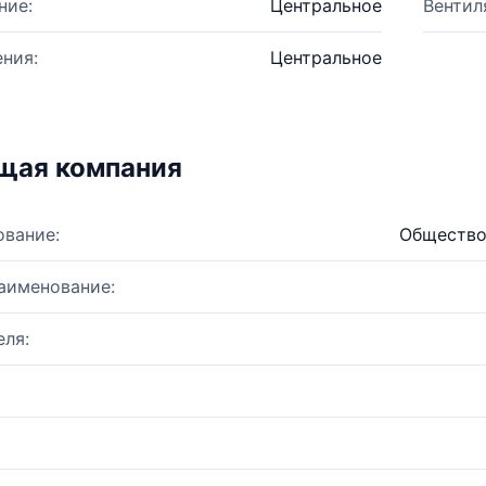
ние:
Центральное
Вентил
ния:
Центральное
щая компания
ование:
Общество
аименование:
ля: