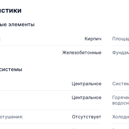
истики
ные элементы
:
Кирпич
Площад
Железобетонные
Фундам
системы
Центральное
Систем
Центральное
Горяче
водосн
отушения:
Отсутствует
Холодн