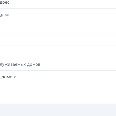
дрес:
рес:
служиваемых домов:
 домов: