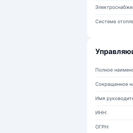
Электроснабже
Система отопле
Управляю
Полное наимен
Сокращенное н
Имя руководите
ИНН:
ОГРН: