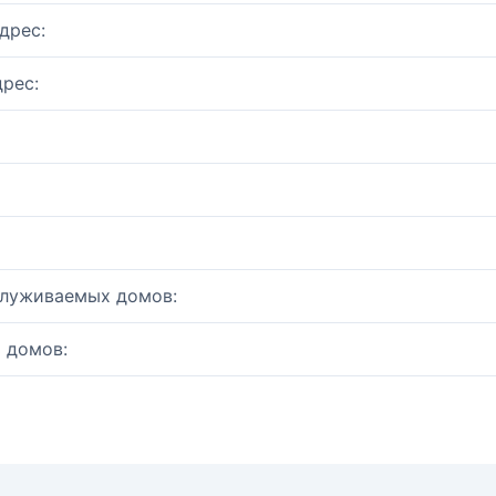
дрес:
рес:
служиваемых домов:
 домов: