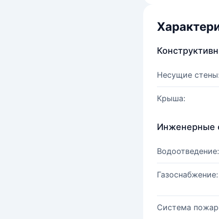
Характер
Конструктив
Несущие стены
Крыша:
Инженерные 
Водоотведение:
Газоснабжение:
Система пожар