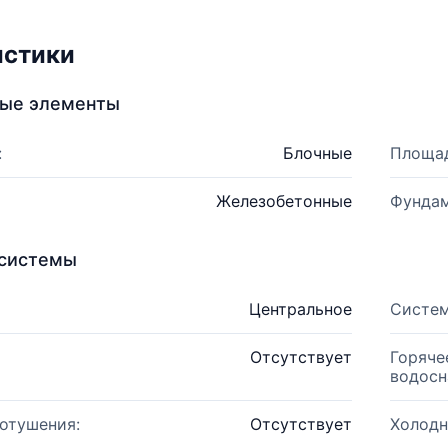
истики
ные элементы
:
Блочные
Площад
Железобетонные
Фундам
системы
Центральное
Систем
Отсутствует
Горяче
водосн
отушения:
Отсутствует
Холодн