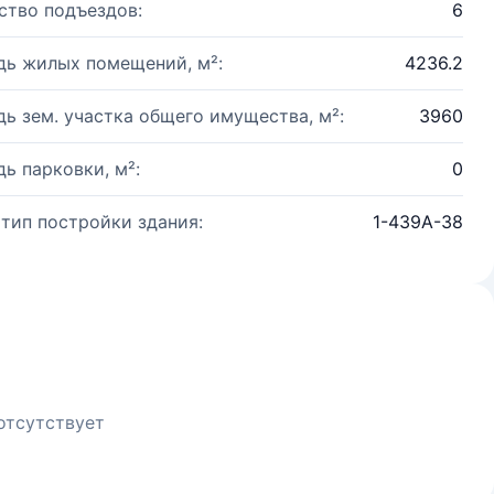
ство подъездов:
6
ь жилых помещений, м²:
4236.2
ь зем. участка общего имущества, м²:
3960
ь парковки, м²:
0
 тип постройки здания:
1-439А-38
отсутствует