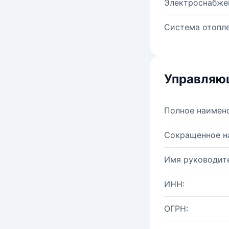
Электроснабже
Система отопле
Управляю
Полное наимен
Сокращенное н
Имя руководите
ИНН:
ОГРН: