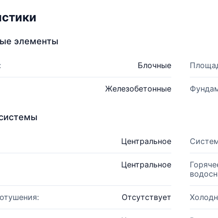
истики
ные элементы
:
Блочные
Площад
Железобетонные
Фундам
системы
Центральное
Систем
Центральное
Горяче
водосн
отушения:
Отсутствует
Холодн