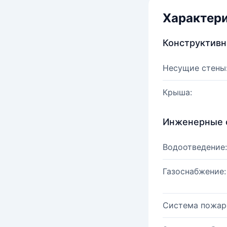
Характер
Конструктив
Несущие стены
Крыша:
Инженерные 
Водоотведение:
Газоснабжение:
Система пожар