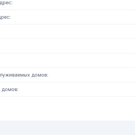
дрес:
рес:
служиваемых домов:
 домов: