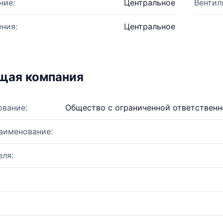
ние:
Центральное
Вентил
ния:
Центральное
щая компания
ование:
Общество с ограниченной ответствен
аименование:
ля: