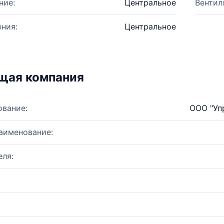
ние:
Центральное
Вентил
ния:
Центральное
щая компания
ование:
ООО "Уп
аименование:
ля: