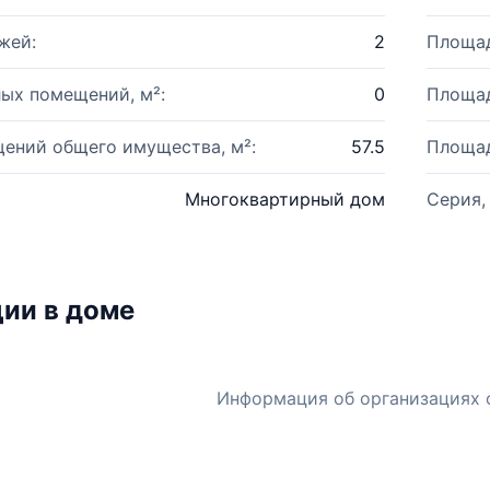
жей:
2
Площад
ых помещений, м²:
0
Площад
ений общего имущества, м²:
57.5
Площад
Многоквартирный дом
Серия,
ии в доме
Информация об организациях 