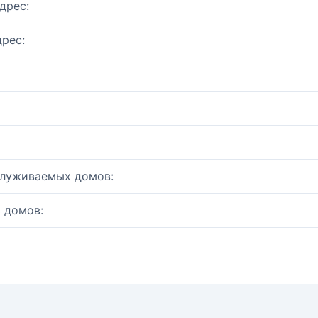
дрес:
рес:
служиваемых домов:
 домов: