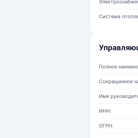
Электроснабже
Система отопле
Управляю
Полное наимен
Сокращенное н
Имя руководите
ИНН:
ОГРН: