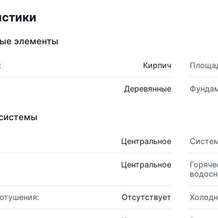
истики
ные элементы
:
Кирпич
Площад
Деревянные
Фундам
системы
Центральное
Систем
Центральное
Горяче
водосн
отушения:
Отсутствует
Холодн