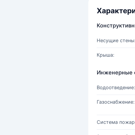
Характер
Конструктив
Несущие стены
Крыша:
Инженерные 
Водоотведение:
Газоснабжение:
Система пожар