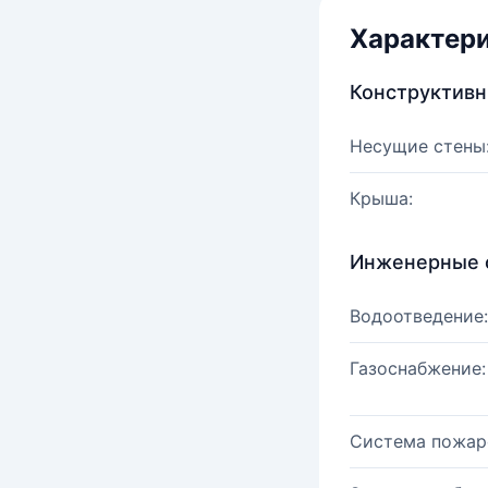
Характер
Конструктив
Несущие стены
Крыша:
Инженерные 
Водоотведение:
Газоснабжение:
Система пожар