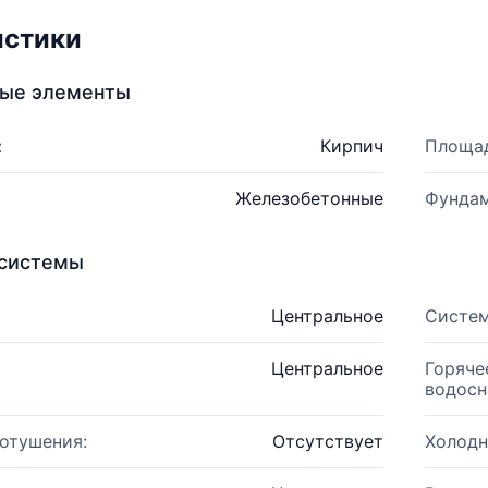
истики
ные элементы
:
Кирпич
Площад
Железобетонные
Фундам
системы
Центральное
Систем
Центральное
Горяче
водосн
отушения:
Отсутствует
Холодн