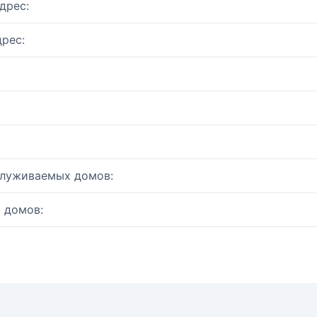
дрес:
рес:
служиваемых домов:
 домов: