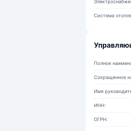
Электроснабже
Система отопле
Управляю
Полное наимен
Сокращенное н
Имя руководите
ИНН:
ОГРН: