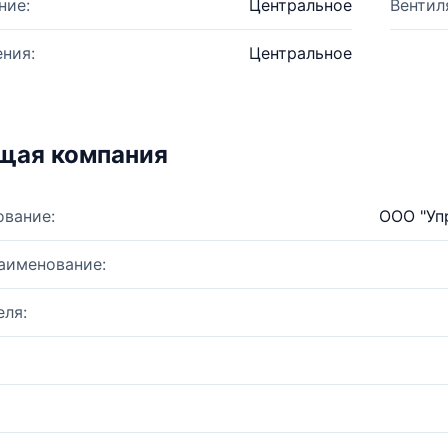
ние:
Центральное
Вентил
ния:
Центральное
щая компания
ование:
ООО "Уп
аименование:
ля: