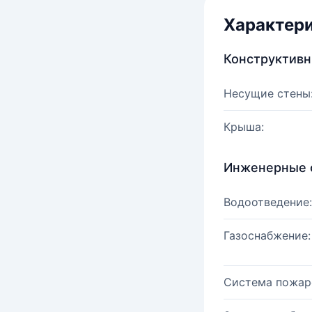
Характер
Конструктив
Несущие стены
Крыша:
Инженерные 
Водоотведение:
Газоснабжение:
Система пожар