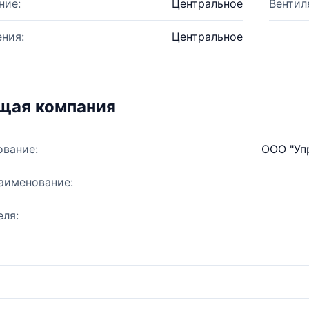
ние:
Центральное
Вентил
ния:
Центральное
щая компания
ование:
ООО "Уп
аименование:
ля: