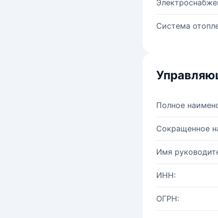
Электроснабже
Система отопле
Управляю
Полное наимен
Сокращенное н
Имя руководите
ИНН:
ОГРН: