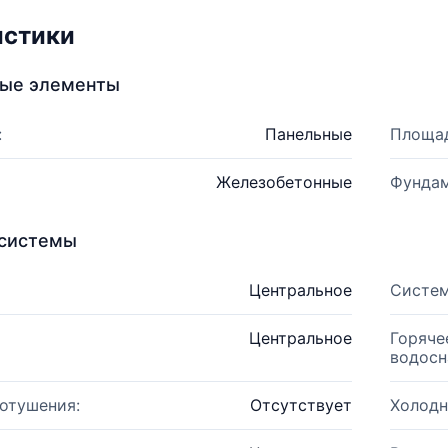
истики
ные элементы
:
Панельные
Площад
Железобетонные
Фундам
системы
Центральное
Систем
Центральное
Горяче
водосн
отушения:
Отсутствует
Холодн