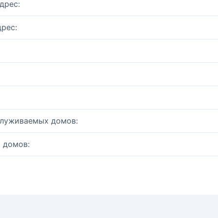
дрес:
рес:
служиваемых домов:
 домов: