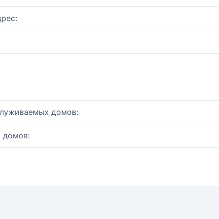
рес:
служиваемых домов:
 домов: