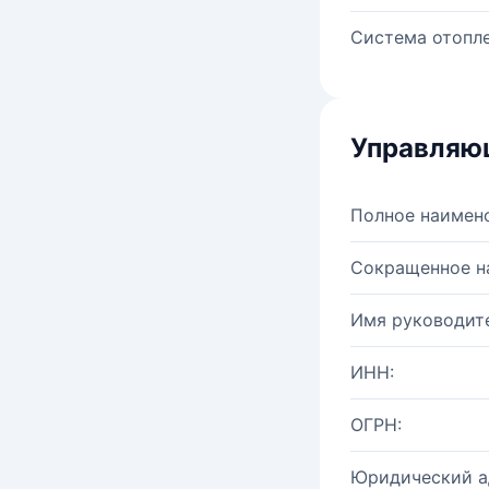
Система отопле
Управляю
Полное наимен
Сокращенное н
Имя руководите
ИНН:
ОГРН:
Юридический а