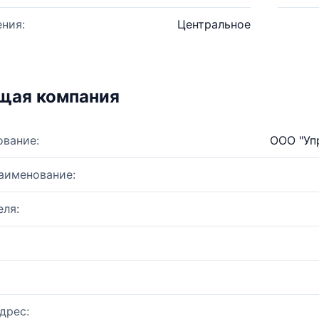
ния:
Центральное
щая компания
ование:
ООО "Уп
аименование:
ля:
дрес: