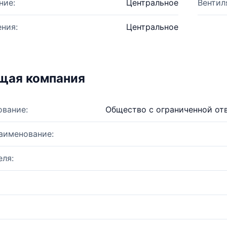
ние:
Центральное
Вентил
ния:
Центральное
щая компания
ование:
Общество с ограниченной от
аименование:
ля: