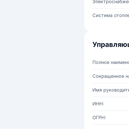
Электроснабже
Система отопле
Управляю
Полное наимен
Сокращенное н
Имя руководите
ИНН:
ОГРН: