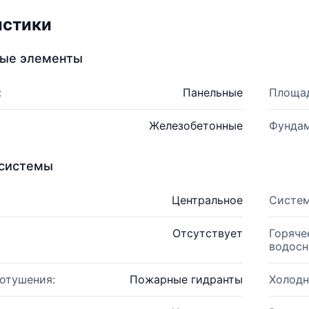
истики
ные элементы
:
Панельные
Площад
Железобетонные
Фундам
системы
Центральное
Систем
Отсутствует
Горяче
водосн
отушения:
Пожарные гидранты
Холодн