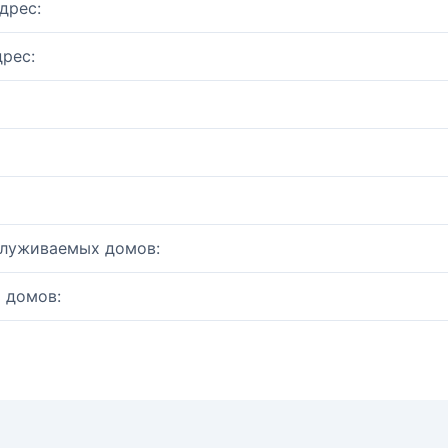
дрес:
рес:
служиваемых домов:
 домов: