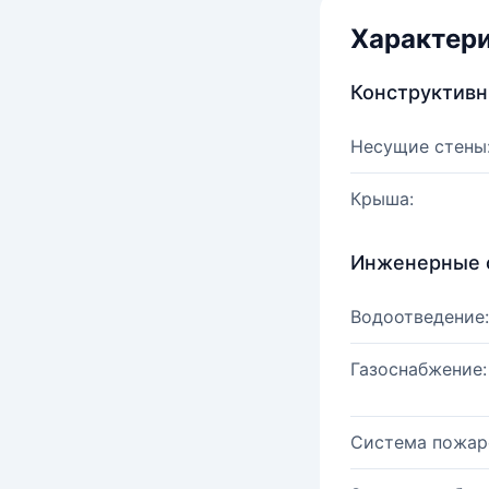
Характер
Конструктив
Несущие стены
Крыша:
Инженерные 
Водоотведение:
Газоснабжение:
Система пожар