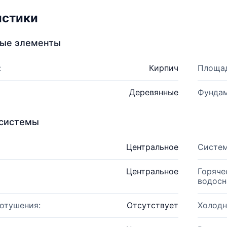
истики
ные элементы
:
Кирпич
Площад
Деревянные
Фундам
системы
Центральное
Систем
Центральное
Горяче
водосн
отушения:
Отсутствует
Холодн