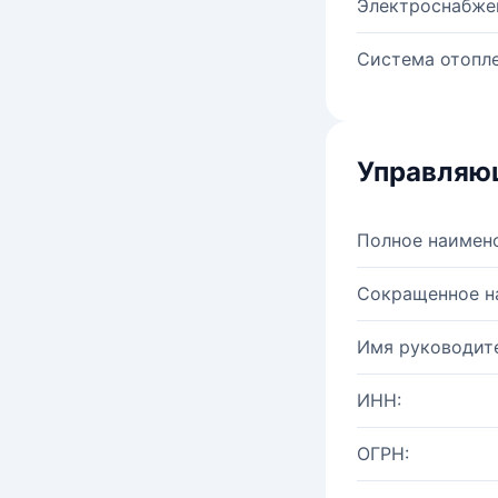
Электроснабже
Система отопле
Управляю
Полное наимен
Сокращенное н
Имя руководите
ИНН:
ОГРН: