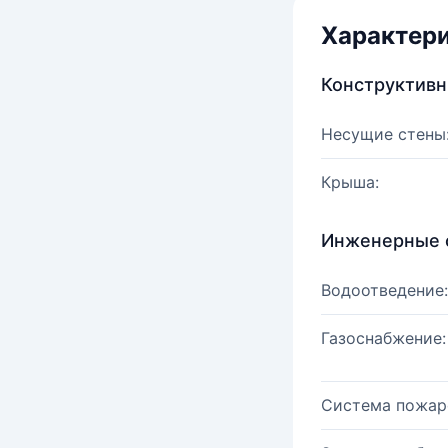
Характер
Конструктив
Несущие стены
Крыша:
Инженерные 
Водоотведение:
Газоснабжение:
Система пожар