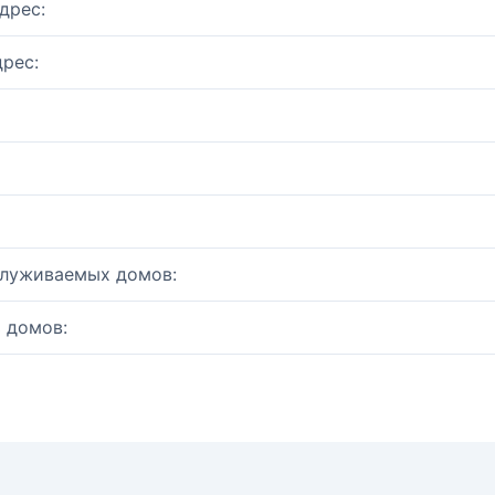
дрес:
рес:
служиваемых домов:
 домов: