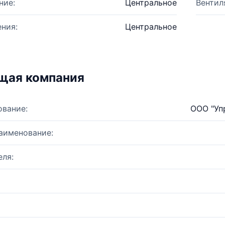
ние:
Центральное
Вентил
ния:
Центральное
щая компания
ование:
ООО "Уп
аименование:
ля: