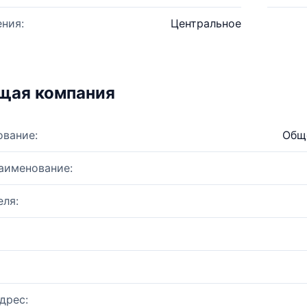
ния:
Центральное
щая компания
ование:
Обще
аименование:
ля:
дрес: