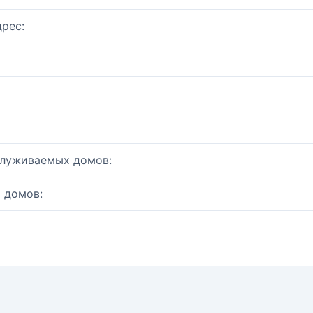
рес:
служиваемых домов:
 домов: