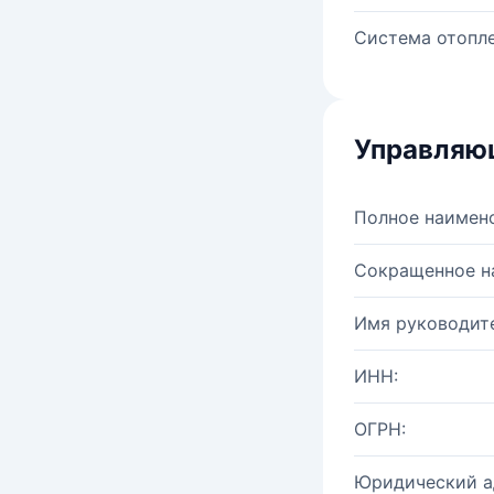
Система отопле
Управляю
Полное наимен
Сокращенное н
Имя руководите
ИНН:
ОГРН:
Юридический а