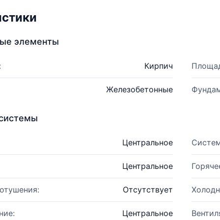
истики
ные элементы
:
Кирпич
Площад
Железобетонные
Фундам
системы
Центральное
Систем
Центральное
Горяче
отушения:
Отсутствует
Холодн
ние:
Центральное
Вентил