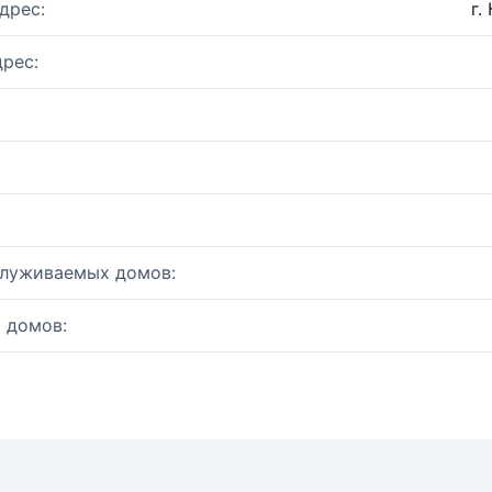
дрес:
г.
рес:
служиваемых домов:
 домов: