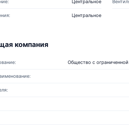
ние:
Центральное
Вентил
ния:
Центральное
щая компания
ование:
Общество с ограниченно
аименование:
ля: