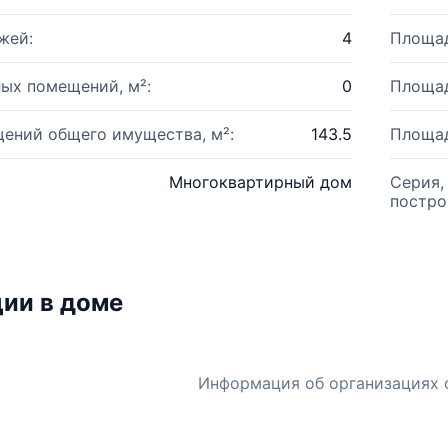
жей:
4
Площад
ых помещений, м²:
0
Площад
ений общего имущества, м²:
143.5
Площад
Многоквартирный дом
Серия,
постро
ии в доме
Информация об организациях 