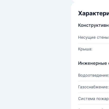
Характер
Конструктив
Несущие стены
Крыша:
Инженерные 
Водоотведение:
Газоснабжение:
Система пожар