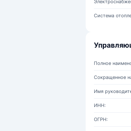
Электроснабже
Система отопле
Управляю
Полное наимен
Сокращенное н
Имя руководите
ИНН:
ОГРН: