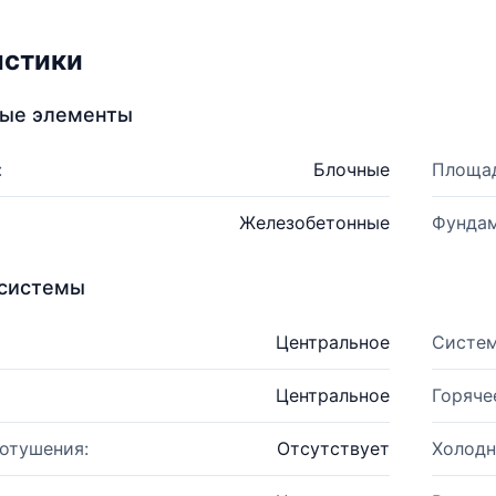
истики
ные элементы
:
Блочные
Площад
Железобетонные
Фундам
системы
Центральное
Систем
Центральное
Горяче
отушения:
Отсутствует
Холодн