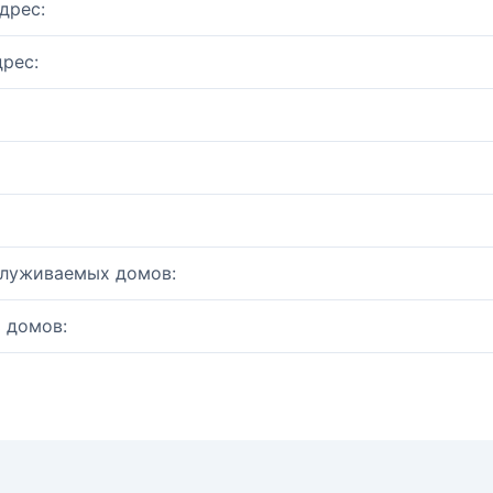
дрес:
рес:
служиваемых домов:
 домов: