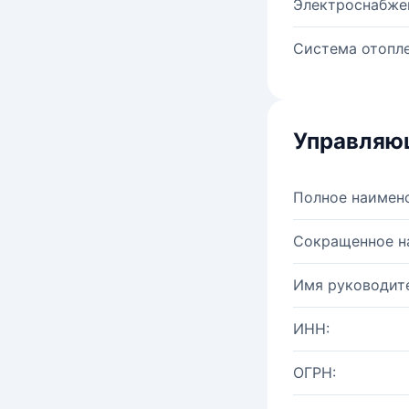
Электроснабже
Система отопле
Управляю
Полное наимен
Сокращенное н
Имя руководите
ИНН:
ОГРН: