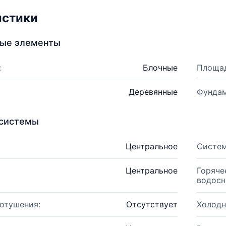
истики
ные элементы
:
Блочные
Площад
Деревянные
Фундам
системы
Центральное
Систем
Центральное
Горяче
водосн
отушения:
Отсутствует
Холодн