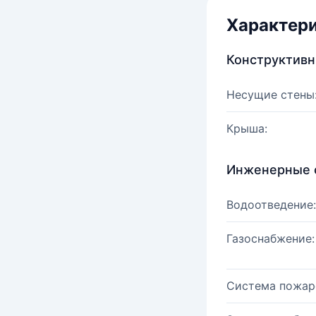
Характер
Конструктив
Несущие стены
Крыша:
Инженерные 
Водоотведение:
Газоснабжение:
Система пожар