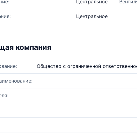
ние:
Центральное
Вентил
ния:
Центральное
щая компания
ование:
Общество с ограниченной ответственн
аименование:
ля: