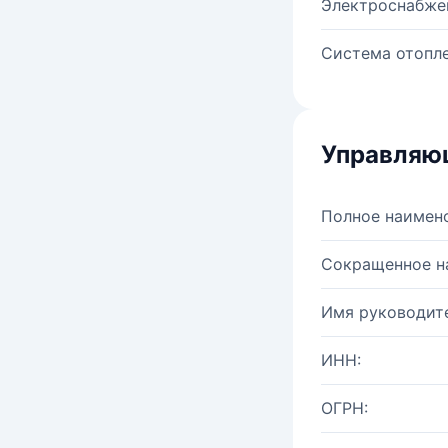
Электроснабже
Система отопле
Управляю
Полное наимен
Сокращенное н
Имя руководите
ИНН:
ОГРН: