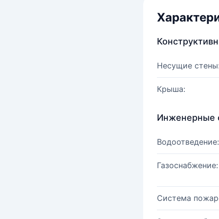
Характер
Конструктив
Несущие стены
Крыша:
Инженерные 
Водоотведение:
Газоснабжение:
Система пожар