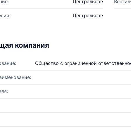
ние:
Центральное
Вентил
ния:
Центральное
щая компания
ование:
Общество с ограниченной ответственн
аименование:
ля: