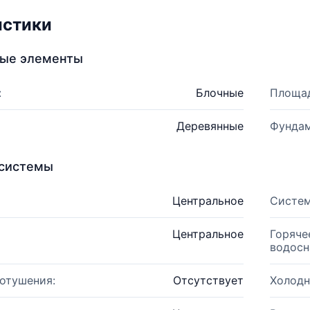
истики
ные элементы
:
Блочные
Площад
Деревянные
Фундам
системы
Центральное
Систем
Центральное
Горяче
водосн
отушения:
Отсутствует
Холодн