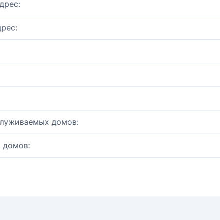
дрес:
рес:
служиваемых домов:
 домов: