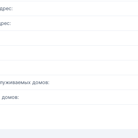
дрес:
рес:
служиваемых домов:
 домов: