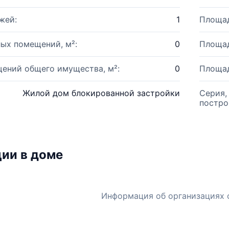
жей:
1
Площад
ых помещений, м²:
0
Площад
ений общего имущества, м²:
0
Площад
Жилой дом блокированной застройки
Серия,
постро
ии в доме
Информация об организациях 