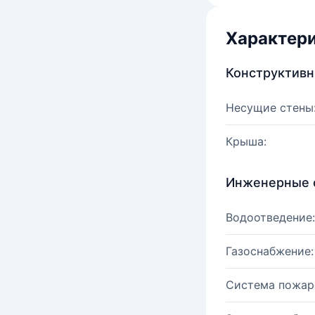
Характер
Конструктив
Несущие стены
Крыша:
Инженерные 
Водоотведение:
Газоснабжение:
Система пожар