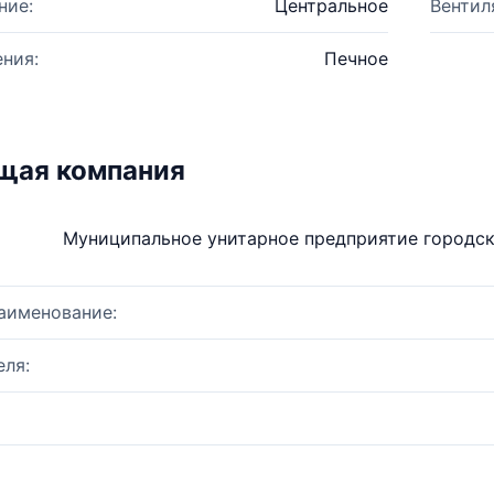
ние:
Центральное
Вентил
ния:
Печное
щая компания
Муниципальное унитарное предприятие городс
аименование:
ля: