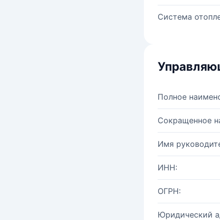
Система отопле
Управляю
Полное наимен
Сокращенное н
Имя руководите
ИНН:
ОГРН:
Юридический а