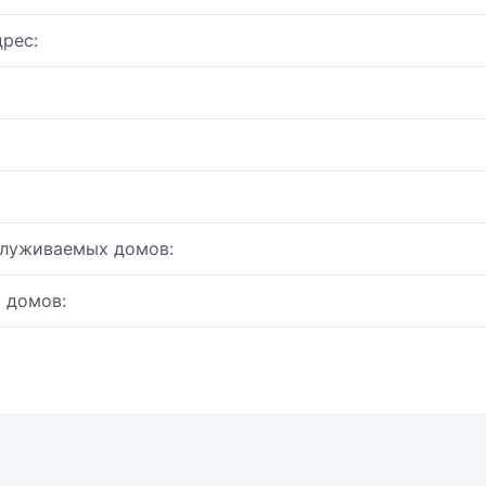
рес:
служиваемых домов:
 домов: