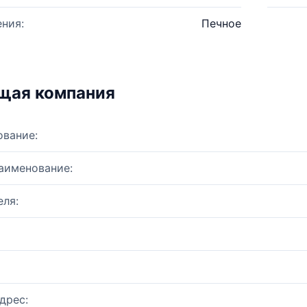
ния:
Печное
щая компания
ование:
аименование:
ля:
дрес: