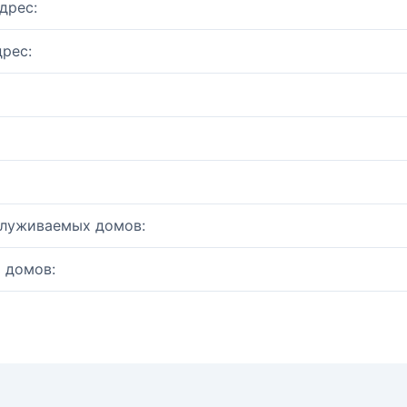
дрес:
рес:
служиваемых домов:
 домов: