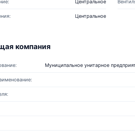
ние:
Центральное
Вентил
ния:
Центральное
щая компания
ование:
Муниципальное унитарное предприя
аименование:
ля: