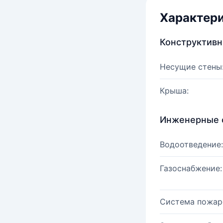
Характер
Конструктив
Несущие стены
Крыша:
Инженерные 
Водоотведение:
Газоснабжение:
Система пожар