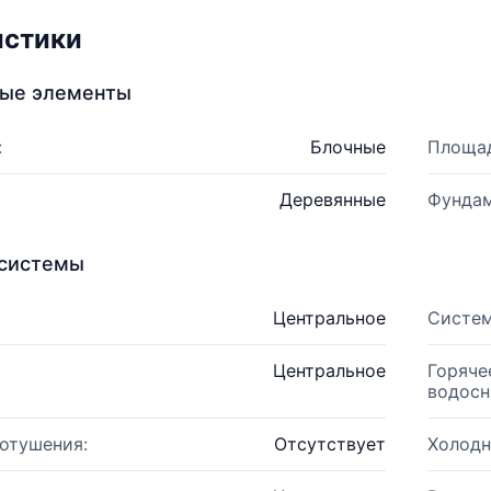
истики
ные элементы
:
Блочные
Площад
Деревянные
Фундам
системы
Центральное
Систем
Центральное
Горяче
водосн
отушения:
Отсутствует
Холодн