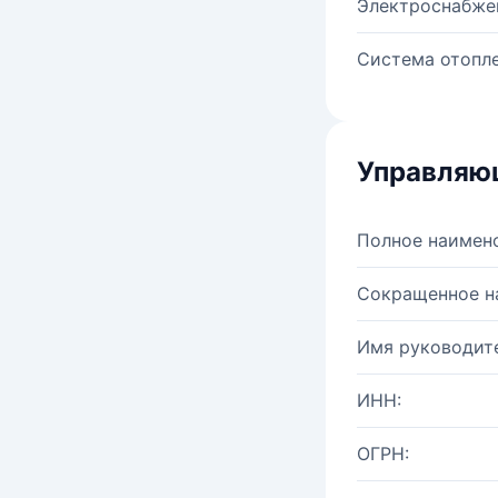
Электроснабже
Система отопле
Управляю
Полное наимен
Сокращенное н
Имя руководите
ИНН:
ОГРН: