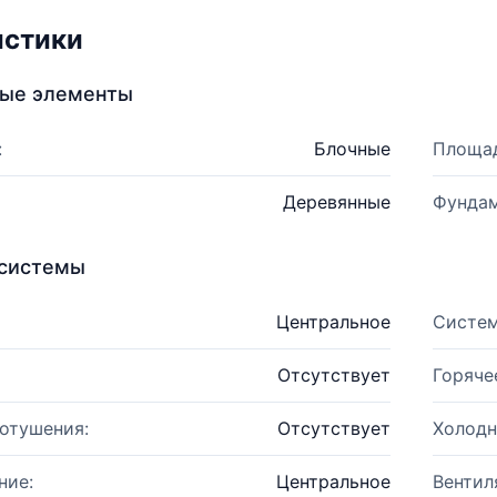
истики
ные элементы
:
Блочные
Площад
Деревянные
Фундам
системы
Центральное
Систем
Отсутствует
Горяче
отушения:
Отсутствует
Холодн
ние:
Центральное
Вентил