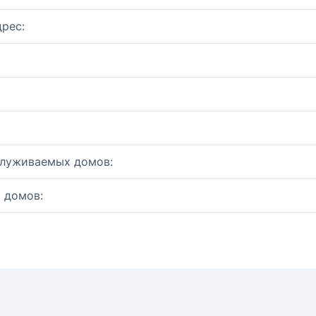
рес:
служиваемых домов:
 домов: