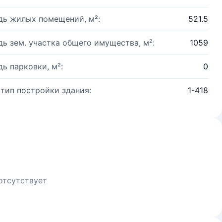
ь жилых помещений, м²:
521.5
ь зем. участка общего имущества, м²:
1059
ь парковки, м²:
0
 тип постройки здания:
1-418
отсутствует