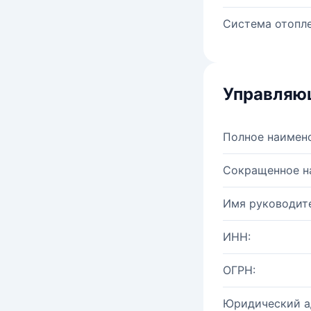
Система отопле
Управляю
Полное наимен
Сокращенное н
Имя руководите
ИНН:
ОГРН:
Юридический а