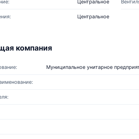
ние:
Центральное
Вентил
ния:
Центральное
щая компания
ование:
Муниципальное унитарное предприя
аименование:
ля: