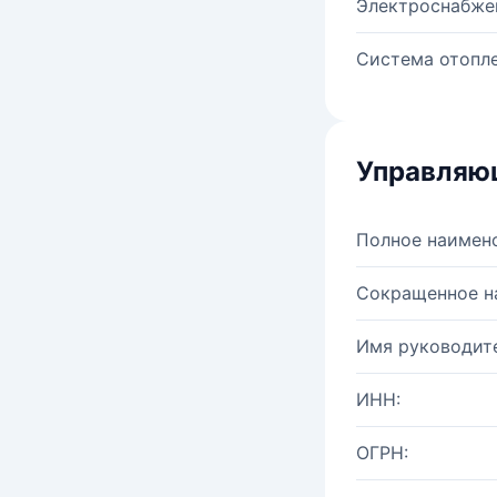
Электроснабже
Система отопле
Управляю
Полное наимен
Сокращенное н
Имя руководите
ИНН:
ОГРН: