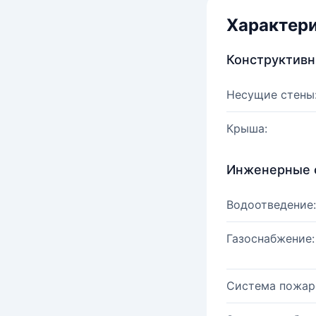
Характер
Конструктив
Несущие стены
Крыша:
Инженерные 
Водоотведение:
Газоснабжение:
Система пожар