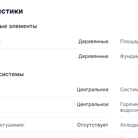
истики
ные элементы
:
Деревянные
Площад
Деревянные
Фундам
системы
Центральное
Систем
Центральное
Горяче
водосн
отушения:
Отсутствует
Холодн