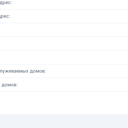
дрес:
рес:
служиваемых домов:
 домов: