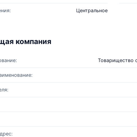
ния:
Центральное
щая компания
ование:
Товарищество с
аименование:
ля:
дрес: