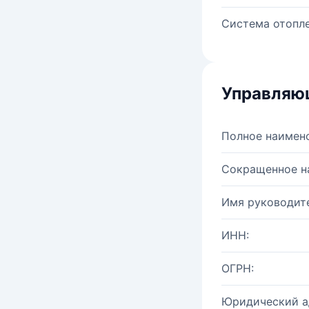
Система отопле
Управляю
Полное наимен
Сокращенное н
Имя руководите
ИНН:
ОГРН:
Юридический а