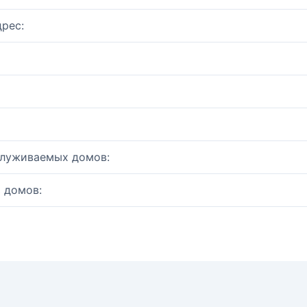
рес:
служиваемых домов:
 домов: