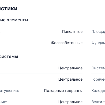
истики
ные элементы
:
Панельные
Площад
Железобетонные
Фундам
системы
Центральное
Систем
Центральное
Горяче
отушения:
Пожарные гидранты
Холодн
ние:
Центральное
Вентил