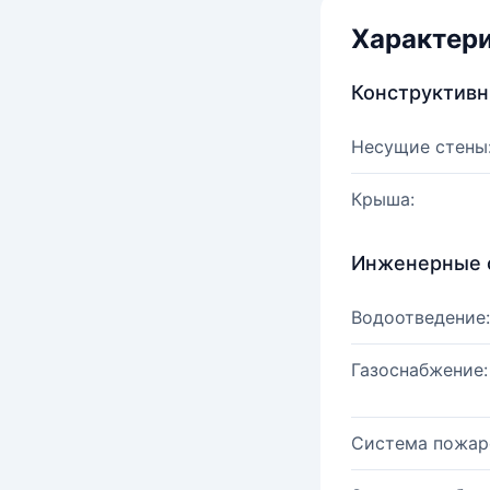
Характер
Конструктив
Несущие стены
Крыша:
Инженерные 
Водоотведение:
Газоснабжение:
Система пожар