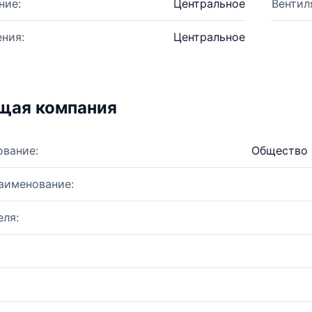
ние:
Центральное
Вентил
ния:
Центральное
щая компания
ование:
Общество 
аименование:
ля: