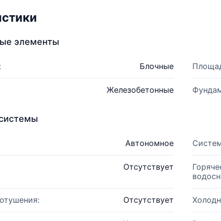
истики
ные элементы
:
Блочные
Площад
Железобетонные
Фундам
системы
Автономное
Систем
Отсутствует
Горяче
водосн
отушения:
Отсутствует
Холодн