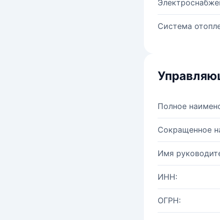
Электроснабже
Система отопле
Управляю
Полное наимен
Сокращенное н
Имя руководите
ИНН:
ОГРН: