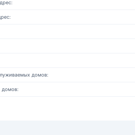
дрес:
рес:
служиваемых домов:
 домов: