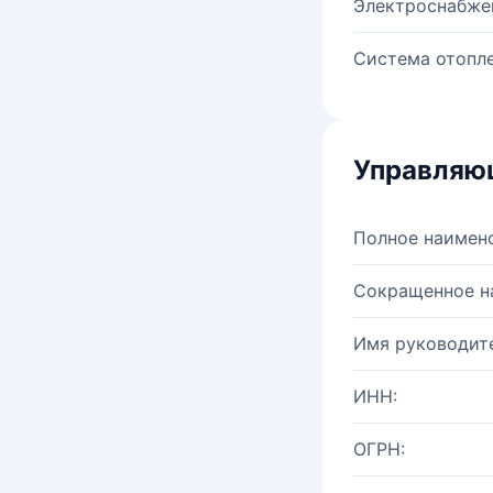
Электроснабже
Система отопле
Управляю
Полное наимен
Сокращенное н
Имя руководите
ИНН:
ОГРН: