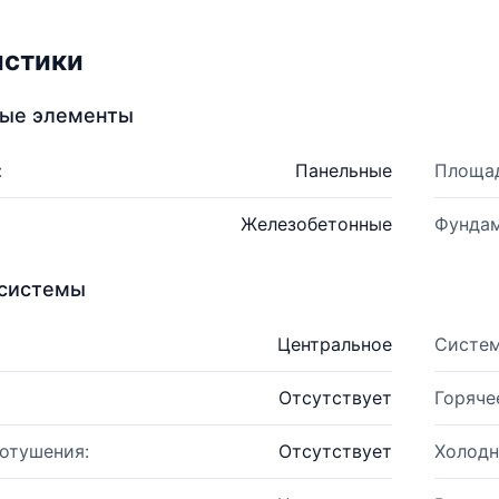
истики
ные элементы
:
Панельные
Площад
Железобетонные
Фундам
системы
Центральное
Систем
Отсутствует
Горяче
отушения:
Отсутствует
Холодн