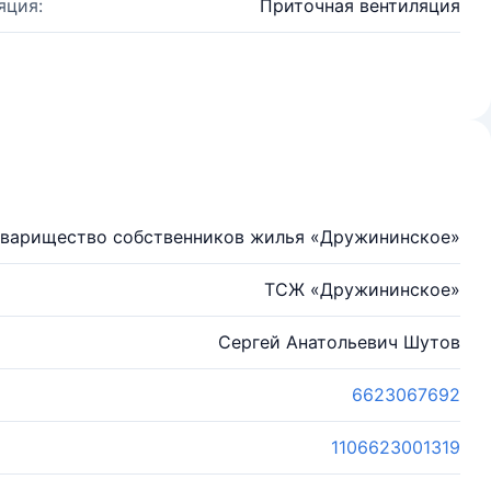
яция:
Приточная вентиляция
варищество собственников жилья «Дружининское»
ТСЖ «Дружининское»
Сергей Анатольевич Шутов
6623067692
1106623001319