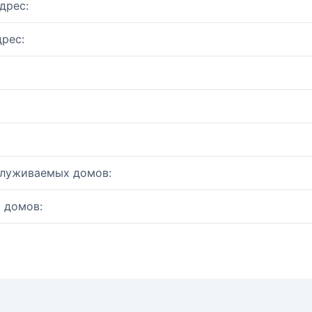
дрес:
рес:
служиваемых домов:
 домов: