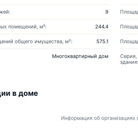
жей:
9
Площад
ых помещений, м²:
244.4
Площад
ений общего имущества, м²:
575.1
Площад
Многоквартирный дом
Серия,
здания
ии в доме
Информация об организациях 