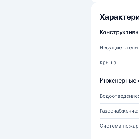
Характер
Конструктив
Несущие стены
Крыша:
Инженерные 
Водоотведение:
Газоснабжение:
Система пожар