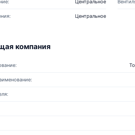
ние:
Центральное
Вентил
ния:
Центральное
щая компания
ование:
То
аименование:
ля: