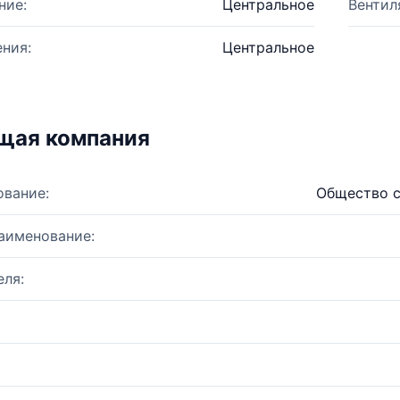
ние:
Центральное
Вентил
ния:
Центральное
щая компания
ование:
Общество с
аименование:
ля: