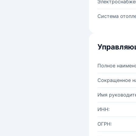
Электроснабже
Система отопле
Управляю
Полное наимен
Сокращенное н
Имя руководите
ИНН:
ОГРН: