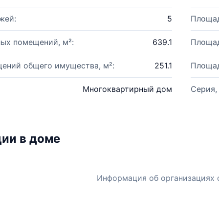
жей:
5
Площад
ых помещений, м²:
639.1
Площад
ений общего имущества, м²:
251.1
Площад
Многоквартирный дом
Серия,
ии в доме
Информация об организациях 