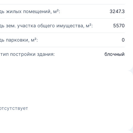
ь жилых помещений, м²:
3247.3
ь зем. участка общего имущества, м²:
5570
ь парковки, м²:
0
 тип постройки здания:
блочный
отсутствует