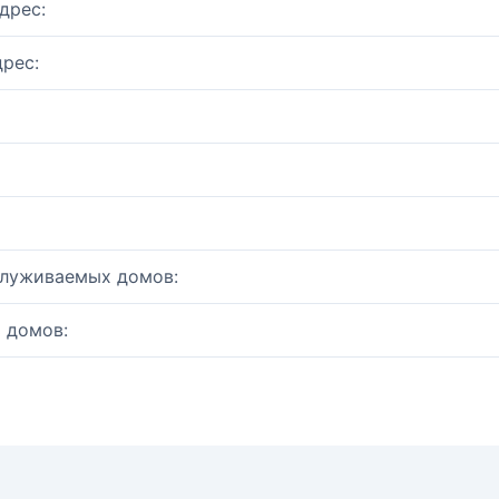
дрес:
рес:
служиваемых домов:
 домов: