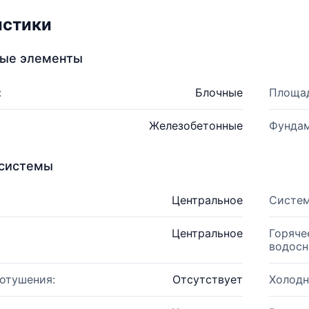
истики
ные элементы
:
Блочные
Площад
Железобетонные
Фундам
системы
Центральное
Систем
Центральное
Горяче
водосн
отушения:
Отсутствует
Холодн