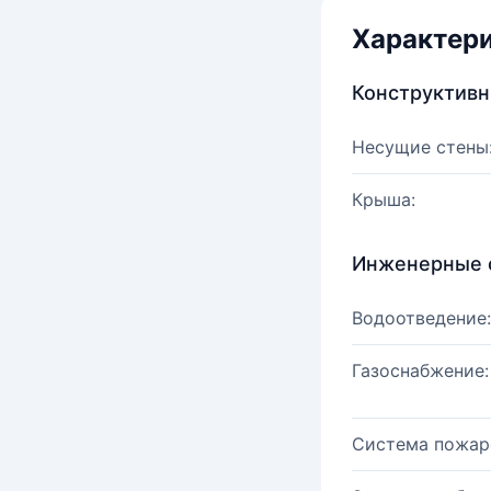
Характер
Конструктив
Несущие стены
Крыша:
Инженерные 
Водоотведение:
Газоснабжение:
Система пожар