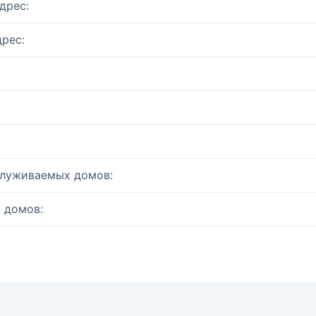
дрес:
рес:
служиваемых домов:
 домов: