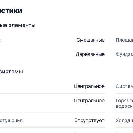
истики
ные элементы
:
Смешанные
Площад
Деревянные
Фундам
системы
Центральное
Систем
Центральное
Горяче
водосн
отушения:
Отсутствует
Холодн