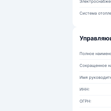
Электроснабже
Система отопле
Управляю
Полное наимен
Сокращенное н
Имя руководите
ИНН:
ОГРН: