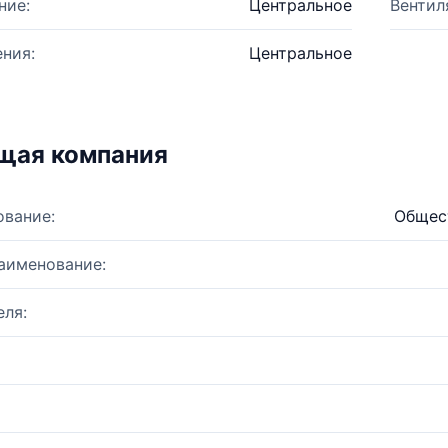
ние:
Центральное
Вентил
ния:
Центральное
щая компания
ование:
Общест
аименование:
ля: