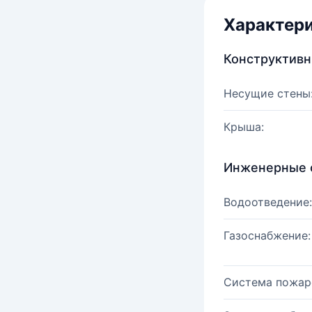
Характер
Конструктив
Несущие стены
Крыша:
Инженерные 
Водоотведение:
Газоснабжение:
Система пожар