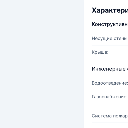
Характер
Конструктив
Несущие стены
Крыша:
Инженерные 
Водоотведение:
Газоснабжение:
Система пожар