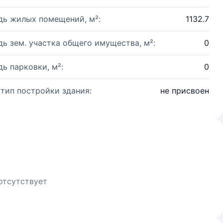
ь жилых помещений, м²:
1132.7
ь зем. участка общего имущества, м²:
0
ь парковки, м²:
0
 тип постройки здания:
не присвоен
отсутствует