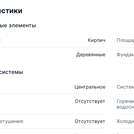
истики
ные элементы
:
Кирпич
Площад
Деревянные
Фундам
системы
Центральное
Систем
Отсутствует
Горяче
водосн
отушения:
Отсутствует
Холодн