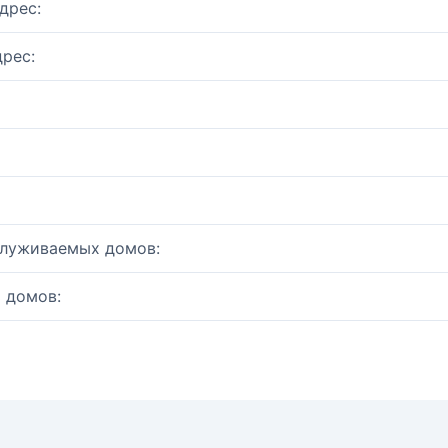
дрес:
рес:
служиваемых домов:
 домов: