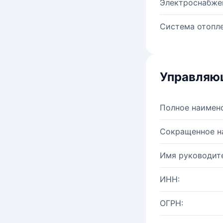
Электроснабже
Система отопле
Управляю
Полное наимен
Сокращенное н
Имя руководите
ИНН:
ОГРН: