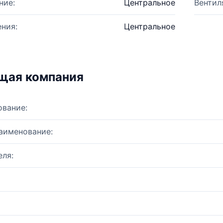
ние:
Центральное
Вентил
ния:
Центральное
щая компания
ование:
аименование:
ля: