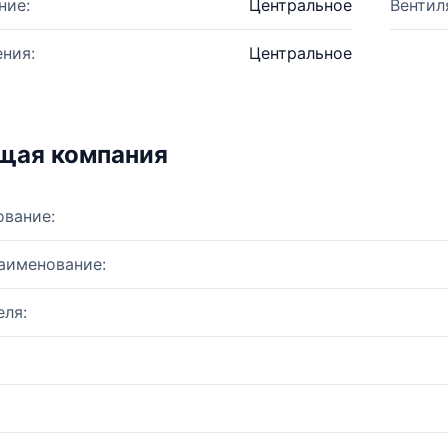
ние:
Центральное
Вентил
ния:
Центральное
щая компания
ование:
аименование:
ля: