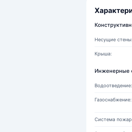
Характер
Конструктив
Несущие стены
Крыша:
Инженерные 
Водоотведение:
Газоснабжение:
Система пожар