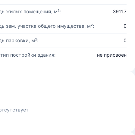
ь жилых помещений, м²:
3911.7
ь зем. участка общего имущества, м²:
0
ь парковки, м²:
0
 тип постройки здания:
не присвоен
отсутствует