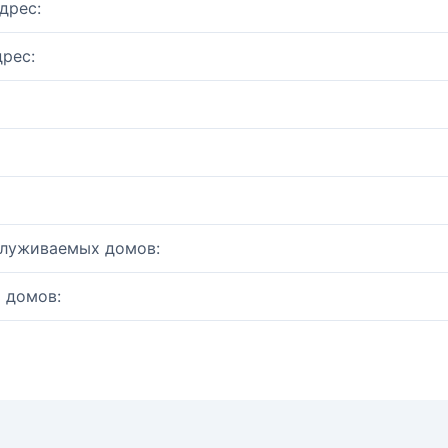
дрес:
рес:
служиваемых домов:
 домов: