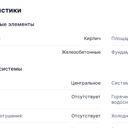
истики
ные элементы
:
Кирпич
Площад
Железобетонные
Фундам
системы
Центральное
Систем
Отсутствует
Горяче
водосн
отушения:
Отсутствует
Холодн