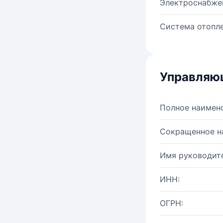
Электроснабже
Система отопле
Управляю
Полное наимен
Сокращенное н
Имя руководите
ИНН:
ОГРН: